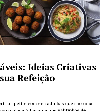
veis: Ideias Criativas
sua Refeição
brir o apetite com entradinhas que são uma
s e o paladar? Imagine uns
palitinhos de