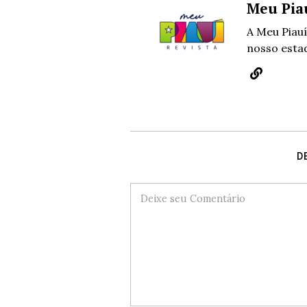
Meu Pia
A Meu Piauí
nosso estad
D