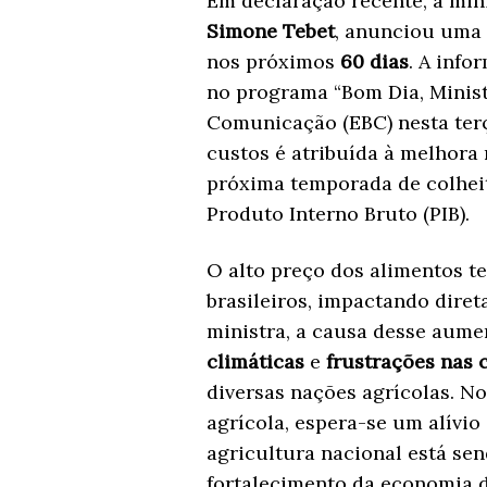
Em declaração recente, a min
Simone Tebet
, anunciou uma
nos próximos
60 dias
. A info
no programa “Bom Dia, Ministr
Comunicação (EBC) nesta terça
custos é atribuída à melhora 
próxima temporada de colheit
Produto Interno Bruto (PIB).
O alto preço dos alimentos 
brasileiros, impactando dire
ministra, a causa desse aume
climáticas
e
frustrações nas 
diversas nações agrícolas. N
agrícola, espera-se um alívio
agricultura nacional está se
fortalecimento da economia d