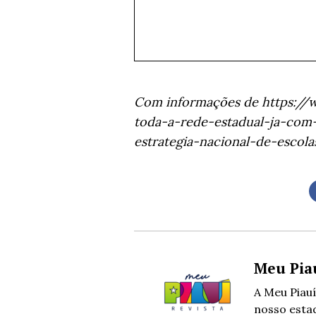
Com informações de https://w
toda-a-rede-estadual-ja-com
estrategia-nacional-de-escol
Meu Pia
A Meu Piauí
nosso estad