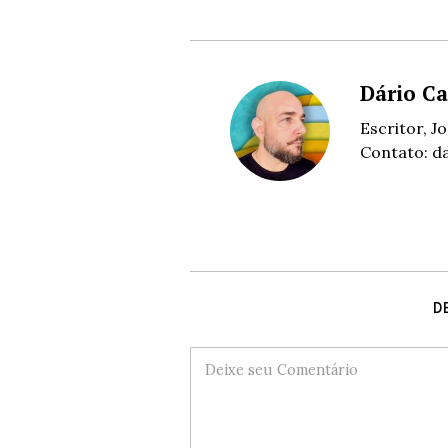
Dário Ca
Escritor, J
Contato:
d
D