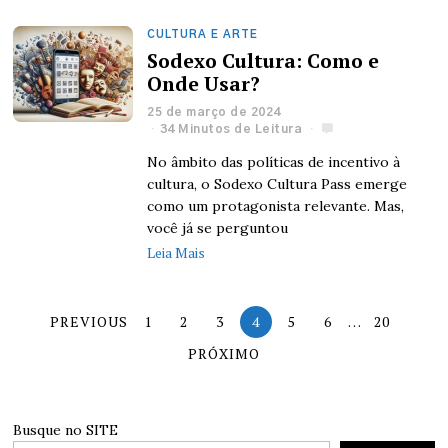
CULTURA E ARTE
Sodexo Cultura: Como e
Onde Usar?
25 de março de 2024
34 Minutos de Leitura
No âmbito das políticas de incentivo à
cultura, o Sodexo Cultura Pass emerge
como um protagonista relevante. Mas,
você já se perguntou
Leia Mais
PREVIOUS
1
2
3
4
5
6
…
20
PRÓXIMO
Busque no SITE