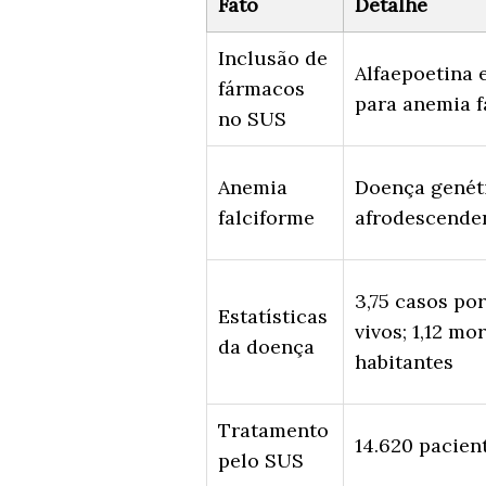
Fato
Detalhe
Inclusão de
Alfaepoetina 
fármacos
para anemia f
no SUS
Anemia
Doença genéti
falciforme
afrodescende
3,75 casos po
Estatísticas
vivos; 1,12 mo
da doença
habitantes
Tratamento
14.620 pacien
pelo SUS