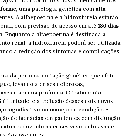
US)
vai incorporar dois novos medicamentos
iforme
, uma patologia genética com alta
ntes. A alfaepoetina e a hidroxiureia estarão
cional, com previsão de acesso em até
180 dias
a. Enquanto a alfaepoetina é destinada a
o renal, a hidroxiureia poderá ser utilizada
sando a redução dos sintomas e complicações
erizada por uma mutação genética que afeta
gue, levando a crises dolorosas,
graves e anemia profunda. O tratamento
é limitado, e a inclusão desses dois novos
o significativo no manejo da condição. A
ução de hemácias em pacientes com disfunção
a atua reduzindo as crises vaso-oclusivas e
da dos pacientes.