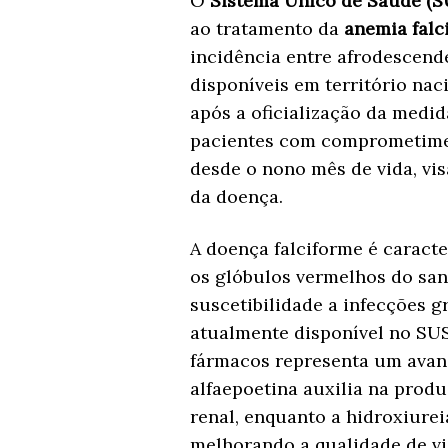
O
Sistema Único de Saúde (S
ao tratamento da
anemia falc
incidência entre afrodescende
disponíveis em território na
após a oficialização da medid
pacientes com comprometiment
desde o nono mês de vida, vi
da doença.
A doença falciforme é caract
os glóbulos vermelhos do san
suscetibilidade a infecções 
atualmente disponível no SUS 
fármacos representa um avanç
alfaepoetina auxilia na prod
renal, enquanto a hidroxiurei
melhorando a qualidade de vi