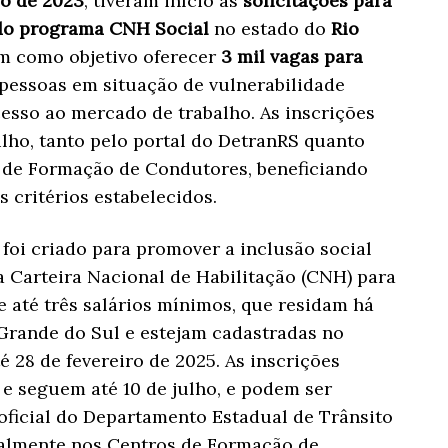
io de 2023
, tiveram início as
solicitações para
 do programa CNH Social
no estado do
Rio
tem como objetivo oferecer
3 mil vagas para
pessoas em situação de vulnerabilidade
cesso ao mercado de trabalho. As inscrições
julho, tanto pelo portal do DetranRS quanto
 de Formação de Condutores, beneficiando
 critérios estabelecidos.
oi criado para promover a inclusão social
a Carteira Nacional de Habilitação (CNH) para
 até três salários mínimos, que residam há
Grande do Sul e estejam cadastradas no
 28 de fevereiro de 2025. As inscrições
e seguem até 10 de julho, e podem ser
 oficial do Departamento Estadual de Trânsito
ialmente nos Centros de Formação de