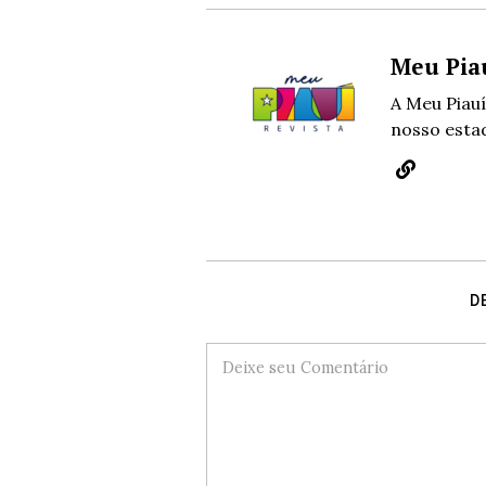
Meu Pia
A Meu Piauí
nosso estad
D