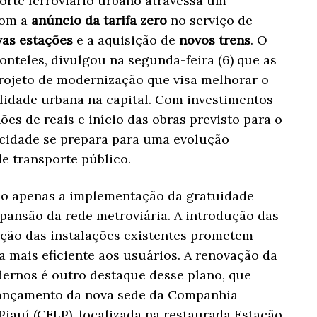
porte ferroviário urbano atravessa um
com a
anúncio da tarifa zero
no serviço de
vas estações
e a aquisição de
novos trens
. O
onteles, divulgou na segunda-feira (6) que as
rojeto de modernização que visa melhorar o
lidade urbana na capital. Com investimentos
s de reais e início das obras previsto para o
 cidade se prepara para uma evolução
de transporte público.
ão apenas a implementação da gratuidade
pansão da rede metroviária. A introdução das
ção das instalações existentes prometem
 mais eficiente aos usuários. A renovação da
dernos é outro destaque desse plano, que
lançamento da nova sede da Companhia
 Piauí (CFLP), localizada na restaurada Estação