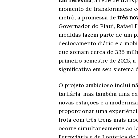
Em Teresina
, a rede de trans
momento de transformação 
metrô, a promessa de
três no
Governador do Piauí, Rafael F
medidas fazem parte de um p
deslocamento diário e a mobi
que somam cerca de 335 milhõe
primeiro semestre de 2025, a
significativa em seu sistema 
O projeto ambicioso inclui n
tarifária, mas também uma ex
novas estações e a moderniza
proporcionar uma experiência
frota com três trens mais mo
ocorre simultaneamente ao 
Ferroviária e de Logística do